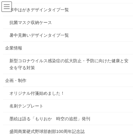
コ
ナ
ン
ビ
寒中はがきデザインタイプ一覧
テ
ゲ
ン
ー
抗菌マスク収納ケース
田清魚店フェザン店 紹介
ツ
シ
へ
ョ
暑中見舞いデザインタイプ一覧
ス
ン
HOME
MORINIKO
TAKE OUT POP Free
田清魚店フェザン店 紹介
キ
に
企業情報
ッ
移
プ
動
新型コロナウイルス感染症の拡大防止・予防に向けた健康と安
全を守る対策
企画・制作
オリジナル付箋始めました！
名刺テンプレート
墨絵は語る「もりおか 時空の追想」発刊
盛岡商業硬式野球部創部100周年記念誌