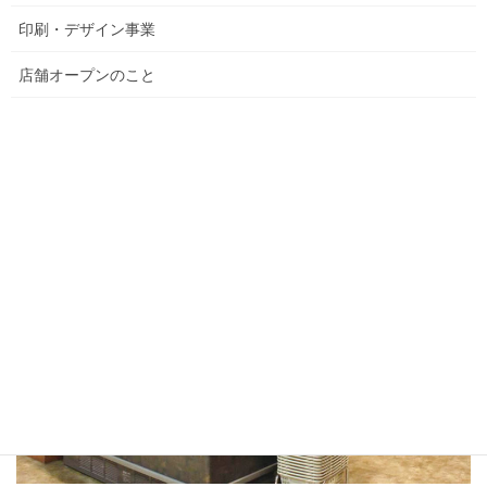
印刷・デザイン事業
店舗オープンのこと
旬のイキの良さにこだわった岩手の海の幸を食卓にお届けいたし
ます。鮮魚はもちろん、お造り、寿司、煮魚、焼き魚、旨みを閉
じ込めた干物など充実した品揃えです。