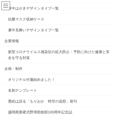
コ
ナ
ン
ビ
寒中はがきデザインタイプ一覧
テ
ゲ
ン
ー
抗菌マスク収納ケース
事業内容
ツ
シ
へ
ョ
暑中見舞いデザインタイプ一覧
ス
ン
HOME
事業内容
キ
に
企業情報
ッ
移
プ
動
もっと繋がる人と人～情報コミュニ
新型コロナウイルス感染症の拡大防止・予防に向けた健康と安
全を守る対策
ケーションを未来へ～
企画・制作
私たちはお客様の情報発信・伝達をサポートする会社です。人々
オリジナル付箋始めました！
が求める最適かつ合理的な情報発信は、地域産業など社会の活性
化、そして文化の発展を支えてきました。その一役を担う印刷は
名刺テンプレート
産業の発展とともに進化を遂げています。
墨絵は語る「もりおか 時空の追想」発刊
～ 印刷だから伝わること 印刷だから残せること
盛岡商業硬式野球部創部100周年記念誌
～