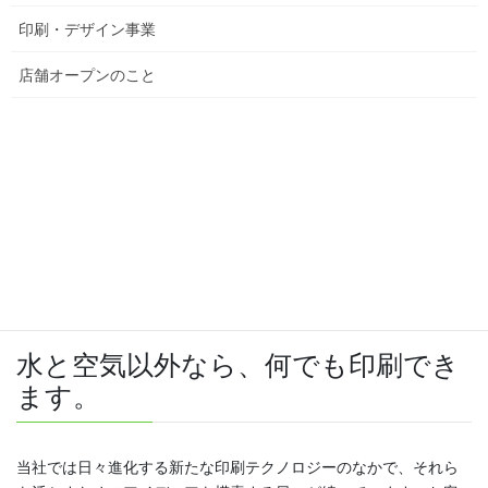
印刷・デザイン事業
私たちは今まで培ってきたノウハウと発展する印刷技術ととも
に、お客様に最適な情報発信のサービスを提供させていただくこ
店舗オープンのこと
とで、文化の創造・発展に努め、人と未来を繋ぎます。印刷は創
造する文化です。
水と空気以外なら、何でも印刷でき
ます。
当社では日々進化する新たな印刷テクノロジーのなかで、それら