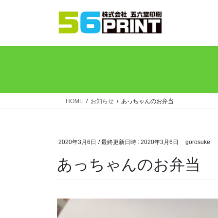
コ
ナ
ン
ビ
テ
ゲ
ン
ー
ツ
シ
へ
ョ
ス
ン
キ
に
ッ
移
HOME
お知らせ
あっちゃんのお弁当
プ
動
2020年3月6日
/ 最終更新日時 :
2020年3月6日
gorosuke
あっちゃんのお弁当