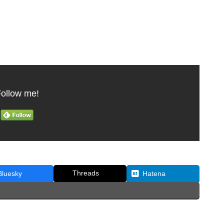
ollow me!
Threads
Bluesky
Hatena