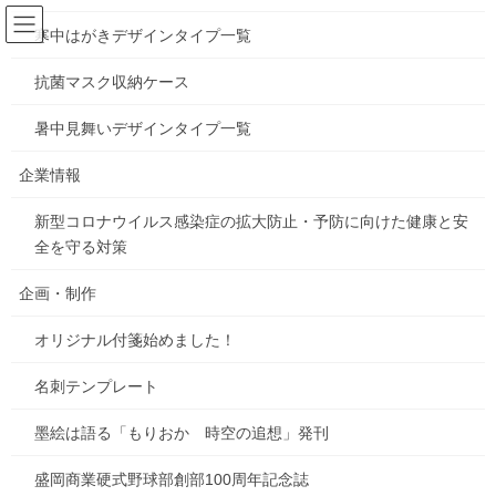
コ
ナ
ン
ビ
寒中はがきデザインタイプ一覧
テ
ゲ
ン
ー
抗菌マスク収納ケース
2020年2月
ツ
シ
へ
ョ
暑中見舞いデザインタイプ一覧
ス
ン
HOME
2020年2月
キ
に
企業情報
ッ
移
プ
動
新型コロナウイルス感染症の拡大防止・予防に向けた健康と安
2020年2月22日
全を守る対策
雑感
企画・制作
地球のために
オリジナル付箋始めました！
今年は雪もそこまで降らず、気温も例年よりも暖かい気がしま
す。 嬉しい反面、深刻な環境問題である温暖化が気になりま
名刺テンプレート
す。。 なので普段から小さなことでもできることからエコを意識
して生活していきましょう☆ 写真は某施設にいたオ […]
墨絵は語る「もりおか 時空の追想」発刊
2020年2月8日
盛岡商業硬式野球部創部100周年記念誌
雑感