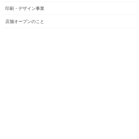
印刷・デザイン事業
飼い猫との触れあい
こんにちは。今回当番の制作部Jです。 今、新型コロナウイルスに
店舗オープンのこと
よる肺炎が中国を中心にして世界中に広がっています。感染者数
は３万人を超え、死亡者も多数でており、日本人も罹患された方
がでて、深刻な状況になっています。又、クル […]
2020年2月3日
雑感
暖冬
今日は節分の日ですねぇ。今季の冬は雪が降らず、せっかく高額
な除雪機を購入したにも関わらず、使っていないというニュース
や雪がないために北海道の小麦畑の土は凍ってしまい、凍ってし
まうと不作になるそうで、土は雪で覆われているこ […]
2020年2月2日
お知らせ
新型コロナウイルス 〜ウイルスの感染を防