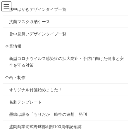
コ
ナ
ン
ビ
寒中はがきデザインタイプ一覧
テ
ゲ
ン
ー
抗菌マスク収納ケース
お知らせ
ツ
シ
へ
ョ
暑中見舞いデザインタイプ一覧
ス
ン
HOME
お知らせ
ホテルエース盛岡さまにみんなきてね！
キ
に
企業情報
ッ
移
プ
動
新型コロナウイルス感染症の拡大防止・予防に向けた健康と安
2024年7月4日
/ 最終更新日時 :
2024年7月4日
gorosuke
全を守る対策
お知らせ
ホテルエース盛岡さまにみんなき
企画・制作
てね！
オリジナル付箋始めました！
名刺テンプレート
墨絵は語る「もりおか 時空の追想」発刊
盛岡商業硬式野球部創部100周年記念誌