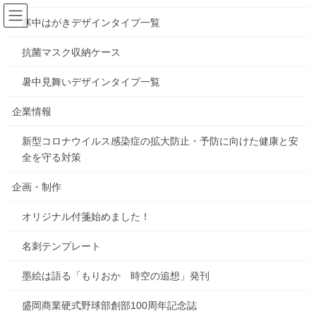
コ
ナ
ン
ビ
寒中はがきデザインタイプ一覧
テ
ゲ
ン
ー
抗菌マスク収納ケース
お知らせ
ツ
シ
へ
ョ
暑中見舞いデザインタイプ一覧
ス
ン
HOME
お知らせ
嬉しかったこと
キ
に
企業情報
ッ
移
プ
動
新型コロナウイルス感染症の拡大防止・予防に向けた健康と安
2019年3月12日
/ 最終更新日時 :
2019年3月12日
gorosuke
全を守る対策
お知らせ
嬉しかったこと
企画・制作
オリジナル付箋始めました！
こんにちは
名刺テンプレート
アナログ人間の渡辺です
墨絵は語る「もりおか 時空の追想」発刊
最近、個人誌を
制作したのです
盛岡商業硬式野球部創部100周年記念誌