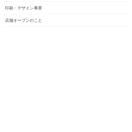
が、あの原稿か
ら体裁をくみ上
印刷・デザイン事業
げていく才能
店舗オープンのこと
は、すごいと感
じる当社の制作
力に感動しまし
た。お客様から
も大変に良い評
価を頂きました。
個人誌ですので裏表紙で失礼します
メニューをリニューアルした
いとのご要望で、全面変更し
たところ表紙の写真（デザイ
ン）で売れ筋が変わったとの
オーナーさん。いかに美味し
そうに見せるデザインか、写
真の色はきれいなのかと細か