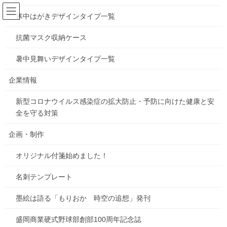
コ
ナ
ン
ビ
寒中はがきデザインタイプ一覧
テ
ゲ
ン
ー
抗菌マスク収納ケース
雑感
ツ
シ
へ
ョ
暑中見舞いデザインタイプ一覧
ス
ン
HOME
お知らせ
雑感
路傍の「作品」
キ
に
企業情報
ッ
移
プ
動
新型コロナウイルス感染症の拡大防止・予防に向けた健康と安
2022年8月23日
/ 最終更新日時 :
2022年8月23日
gorosuke
全を守る対策
雑感
路傍の「作品」
企画・制作
オリジナル付箋始めました！
写真の作品は、同じアパートに住む3歳の男の子がつくったもので
す。
名刺テンプレート
こんにちは。ナカシマです。
墨絵は語る「もりおか 時空の追想」発刊
盛岡商業硬式野球部創部100周年記念誌