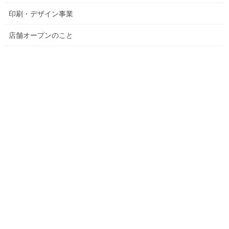
印刷・デザイン事業
店舗オープンのこと
お気に入りの葉っぱが風で飛ばないようにしたのか、
葉っぱをお皿に見立てて石の唐揚げを盛りつけたのか、
母親と弟と一緒に車に乗っているようすを表現したものなのか、