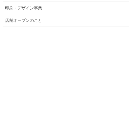
印刷・デザイン事業
店舗オープンのこと
印刷メディアビジネスの総合イベント
Page2024
へ行って参りまし
た。
最新の印刷事情に触れて、とても良い刺激になりました。
たまには岩手を離れて展示会を見に行くのもありですね！
Follow me!
Facebook
X
Bluesky
Threads
Hatena
LINE