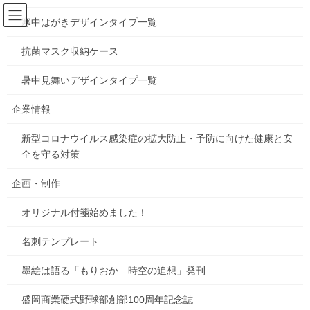
コ
ナ
ン
ビ
寒中はがきデザインタイプ一覧
テ
ゲ
ン
ー
抗菌マスク収納ケース
お知らせ
ツ
シ
へ
ョ
暑中見舞いデザインタイプ一覧
ス
ン
HOME
お知らせ
page展に行ってきました！
キ
に
企業情報
ッ
移
プ
動
新型コロナウイルス感染症の拡大防止・予防に向けた健康と安
2024年2月16日
/ 最終更新日時 :
2024年2月16日
gorosuke
全を守る対策
お知らせ
page展に行ってきました！
企画・制作
オリジナル付箋始めました！
名刺テンプレート
墨絵は語る「もりおか 時空の追想」発刊
盛岡商業硬式野球部創部100周年記念誌