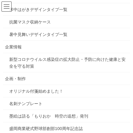
コ
ナ
ン
ビ
寒中はがきデザインタイプ一覧
テ
ゲ
ン
ー
抗菌マスク収納ケース
お知らせ
ツ
シ
へ
ョ
暑中見舞いデザインタイプ一覧
ス
ン
HOME
お知らせ
写真 色補正・修正！はじめました！
キ
に
企業情報
ッ
移
プ
動
新型コロナウイルス感染症の拡大防止・予防に向けた健康と安
2018年10月30日
/ 最終更新日時 :
2018年10月30日
gorosuke
全を守る対策
お知らせ
写真 色補正・修正！はじめまし
企画・制作
た！
オリジナル付箋始めました！
名刺テンプレート
皆様のご要望により、写真の色補正・修正を受け付けています。
墨絵は語る「もりおか 時空の追想」発刊
携帯のアプリで出来ることもあるけど
盛岡商業硬式野球部創部100周年記念誌
細かなことは出来ないとの声にお応えします。