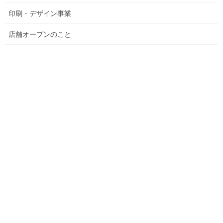
印刷・デザイン事業
年賀状のシーズンです。お気に入りの写真をよりキレイに仕上げ
ます。
店舗オープンのこと
１点でも注文できるのでお気軽にご相談ください。
一例
補正前 補正後
いい表情で撮れた写真だけど、逆光で顔が暗くなっています。
そんな時は当社におまかせください。