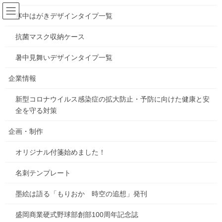
コ
ナ
ン
ビ
寒中はがきデザインタイプ一覧
テ
ゲ
ン
ー
抗菌マスク収納ケース
お知らせ
ツ
シ
へ
ョ
暑中見舞いデザインタイプ一覧
ス
ン
HOME
お知らせ
春のTシャツフェア開催中！
キ
に
企業情報
ッ
移
プ
動
新型コロナウイルス感染症の拡大防止・予防に向けた健康と安
2024年4月23日
/ 最終更新日時 :
2024年4月23日
gorosuke
全を守る対策
お知らせ
春のTシャツフェア開催中！
企画・制作
オリジナル付箋始めました！
名刺テンプレート
墨絵は語る「もりおか 時空の追想」発刊
盛岡商業硬式野球部創部100周年記念誌