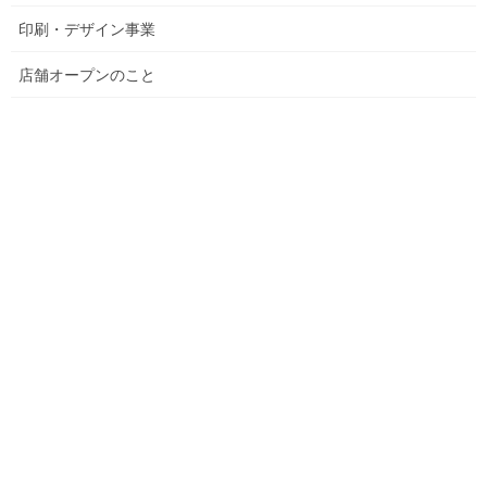
印刷・デザイン事業
店舗オープンのこと
元祖東北酒場 盛岡屋 盛岡大通り店様が新装オープンいたしまし
た！
五六堂印刷では外観の内照看板や、特大ポスター、窓シールなど
のお手伝いをいたしました。