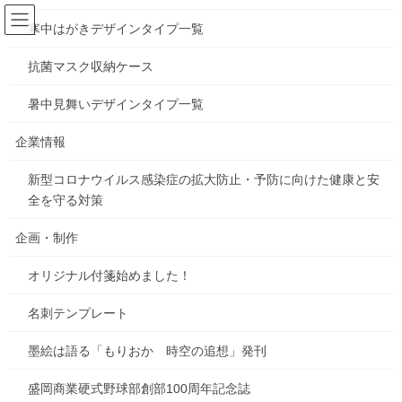
コ
ナ
ン
ビ
寒中はがきデザインタイプ一覧
テ
ゲ
ン
ー
抗菌マスク収納ケース
お知らせ
ツ
シ
へ
ョ
暑中見舞いデザインタイプ一覧
ス
ン
HOME
お知らせ
盛岡屋様 新装オープン♪
キ
に
企業情報
ッ
移
プ
動
新型コロナウイルス感染症の拡大防止・予防に向けた健康と安
2024年7月17日
/ 最終更新日時 :
2024年7月17日
gorosuke
全を守る対策
お知らせ
盛岡屋様 新装オープン♪
企画・制作
オリジナル付箋始めました！
名刺テンプレート
墨絵は語る「もりおか 時空の追想」発刊
盛岡商業硬式野球部創部100周年記念誌