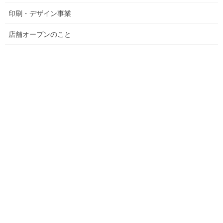
印刷・デザイン事業
店舗オープンのこと
子供の時に、後ろの大太鼓？をたたくお姉さん達をカッコいい
な…
と思って見ていたのを、ふと思い出しました！