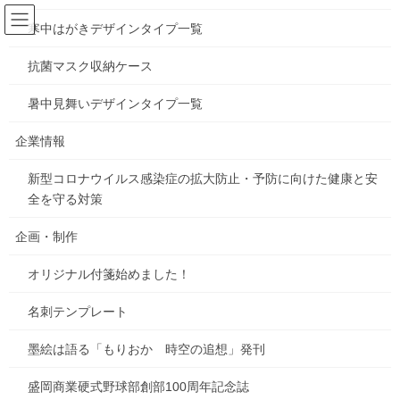
コ
ナ
ン
ビ
寒中はがきデザインタイプ一覧
テ
ゲ
ン
ー
抗菌マスク収納ケース
お知らせ
ツ
シ
へ
ョ
暑中見舞いデザインタイプ一覧
ス
ン
HOME
お知らせ
秋到来！
キ
に
企業情報
ッ
移
プ
動
新型コロナウイルス感染症の拡大防止・予防に向けた健康と安
2025年9月24日
/ 最終更新日時 :
2025年9月24日
gorosuke
全を守る対策
お知らせ
秋到来！
企画・制作
オリジナル付箋始めました！
盛岡秋まつりが、9/14〜16まで行われました
ちょうど16日に、五六堂印刷の前を【の組】の山車が通過しまし
名刺テンプレート
た
墨絵は語る「もりおか 時空の追想」発刊
盛岡商業硬式野球部創部100周年記念誌