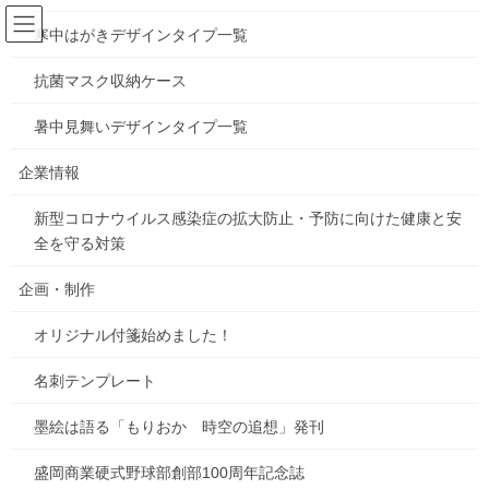
コ
ナ
ン
ビ
寒中はがきデザインタイプ一覧
テ
ゲ
ン
ー
抗菌マスク収納ケース
お知らせ
ツ
シ
へ
ョ
暑中見舞いデザインタイプ一覧
ス
ン
HOME
お知らせ
第4回いわてシンガーズフェスティバル開催！
キ
に
企業情報
ッ
移
プ
動
新型コロナウイルス感染症の拡大防止・予防に向けた健康と安
2026年5月15日
/ 最終更新日時 :
2026年5月15日
gorosuke
全を守る対策
お知らせ
第4回いわてシンガーズフェスティ
企画・制作
バル開催！
オリジナル付箋始めました！
名刺テンプレート
墨絵は語る「もりおか 時空の追想」発刊
盛岡商業硬式野球部創部100周年記念誌